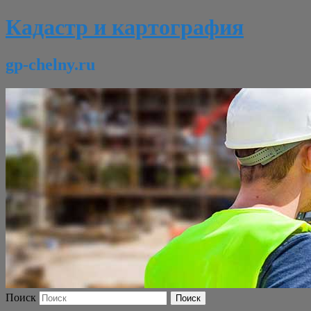
Кадастр и картография
gp-chelny.ru
Поиск