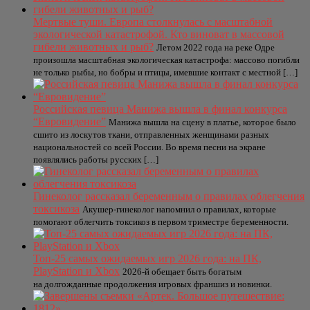
Мертвые туши. Европа столкнулась с масштабной
экологической катастрофой. Кто виноват в массовой
гибели животных и рыб?
Летом 2022 года на реке Одре
произошла масштабная экологическая катастрофа: массово погибли
не только рыбы, но бобры и птицы, имевшие контакт с местной […]
Российская певица Манижа вышла в финал конкурса
“Евровидение”
Манижа вышла на сцену в платье, которое было
сшито из лоскутов ткани, отправленных женщинами разных
национальностей со всей России. Во время песни на экране
появлялись работы русских […]
Гинеколог рассказал беременным о правилах облегчения
токсикоза
Акушер-гинеколог напомнил о правилах, которые
помогают облегчить токсикоз в первом триместре беременности.
Топ-25 самых ожидаемых игр 2026 года: на ПК,
PlayStation и Xbox
2026-й обещает быть богатым
на долгожданные продолжения игровых франшиз и новинки.