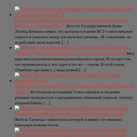
В России предрекли Украине «ужасный» конец после
контрнаступления ВСУ
Депутат Государственной Думы
Леонид Бабашов заявил, что контрнаступление ВСУ станет началом
скорого и ужасного конца для киевского режима. «К сожалению, из-
за действий своих властей, […]
Почему у меда разный вкус, если пчелы одинаковые
Мед
выделяется исключительным разнообразием сортов. И это при том,
что производитель у них один и тот же — пчелы. В этой статье
«‎Рамблер» расскажет, у меда разный […]
Райан Гиггз отстранён с поста главного тренера сборной
Уэльса
Футбольная ассоциация Уэльса приняла к сведению
решение прокуратуры о предъявлении обвинений главному тренеру
сборной Райану […]
Молитва принесла мужчине 265 миллионов рублей
Житель Таиланда сорвал куш в лотерею и заявил, что выиграл
благодаря помощи богов.