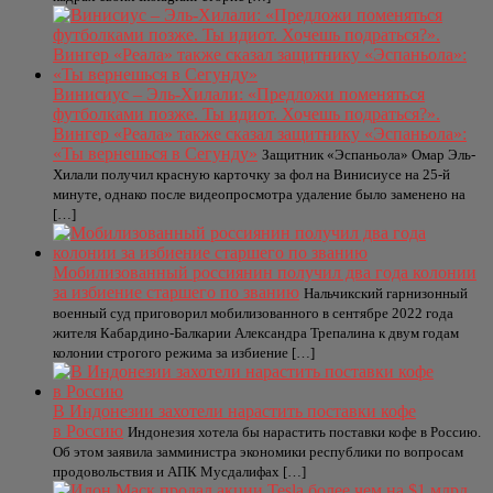
Винисиус – Эль-Хилали: «Предложи поменяться
футболками позже. Ты идиот. Хочешь подраться?».
Вингер «Реала» также сказал защитнику «Эспаньола»:
«Ты вернешься в Сегунду»
Защитник «Эспаньола» Омар Эль-
Хилали получил красную карточку за фол на Винисиусе на 25-й
минуте, однако после видеопросмотра удаление было заменено на
[…]
Мобилизованный россиянин получил два года колонии
за избиение старшего по званию
Нальчикский гарнизонный
военный суд приговорил мобилизованного в сентябре 2022 года
жителя Кабардино-Балкарии Александра Трепалина к двум годам
колонии строгого режима за избиение […]
В Индонезии захотели нарастить поставки кофе
в Россию
Индонезия хотела бы нарастить поставки кофе в Россию.
Об этом заявила замминистра экономики республики по вопросам
продовольствия и АПК Мусдалифах […]