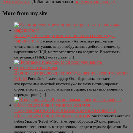
Автособытия
. Добавьте в закладки
постоянную ссылку
.
More from my site
Как водителя могут лишить прав из-за пешехода-
нарушителя
Эксперты издания «Автовзгляд» рассказали
читателям о ситуации, когда необдуманные действия пешехода,
нарушившего ПДД, могут отразиться на водителе. В частности,
сотрудники ГИБДД могут даже […]
Дерипаска предложил способ удешевить строительство
жилья
Российский миллиардер Олег Дерипаска считает,
что программа льготной ипотеки уже не может стимулировать
строительство доступного жилья в стране, так как всю экономию
перекрыл рост […]
Похудевшая на 20 килограммов актриса снялась в
облегающем боди и удивила фанатов
Австралийская актриса
Ребел Уилсон (Rebel Wilson), которая сбросила 20 килограммов
лишнего веса, снялась в откровенном наряде и удивила фанатов. На
кадрах своих Instagram-сторис […]