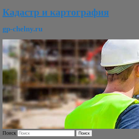
Кадастр и картография
gp-chelny.ru
Поиск