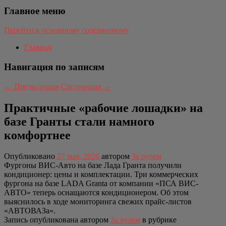
Главное меню
Перейти к основному содержимому
Главная
Навигация по записям
←
Предыдущая
Следующая
→
Практичные «рабочие лошадки» на
базе Гранты стали намного
комфортнее
Опубликовано
27 мая, 2026
автором
За рулем
Фургоны ВИС-Авто на базе Лада Гранта получили
кондиционер: цены и комплектации. Три коммерческих
фургона на базе LADA Granta от компании «ПСА ВИС-
АВТО» теперь оснащаются кондиционером. Об этом
выяснилось в ходе мониторинга свежих прайс-листов
«АВТОВАЗа».
Запись опубликована автором
За рулем
в рубрике