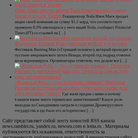
Илон Маск продал акции Tesla более чем на $1 млрд
после опроса в Twitter
Гендиректор Tesla Илон Маск продал
акции своей компании на сумму $1,1 млрд, что соответствует
примерно 0,5% имеющихся у него акций Tesla, сообщает Financial
Times (FT) со ссылкой на […]
Фестиваль Burning Man отменили второй год подряд
Фестиваль Burning Man («Горящий человек»), который проходит в
пустыне американского штата Невада, второй год подряд отменен
из-за коронавируса. Организаторы отметили, что делали все […]
«Киевская Русь — это условный термин». Прошлое
России не раз переписывалось. Откуда на самом деле
идет история страны?
Где жили предки славян и почему
в нашем языке много германских заимствований? Какую роль
выходцы из Скандинавии сыграли в создании Древнерусского
государства и где было его историческое […]
Сайт представляет собой ленту новостей RSS канала
news.rambler.ru, yandex.ru, newsru.com и lenta.ru . Материалы
публикуются без искажения, ответственность за
достоверность публикуемых новостей Администрация сайта