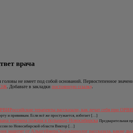
твет врача
я головы не имеет под собой оснований. Первостепенное значен
ЗОЖ
. Добавьте в закладки
постоянную ссылку
.
Российские терапевты рассказали, как лечат себя при ОРВИ
рту и прививкам. Если всё же простужается, избегает […]
вана причина пожара в больнице Новосибирска
Предварительная п
оссии по Новосибирской области Виктор […]
Эндокринолог рассказала, какие ды