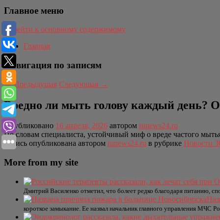
Главное меню
Перейти к основному содержимому
Главная
Навигация по записям
←
Предыдущая
Следующая
→
Вредно ли мыть голову каждый день? О
Опубликовано
16 апреля, 2026
автором
runews24.ru
По словам специалиста, устойчивый миф о вреде частого мыть
Запись опубликована автором
runews24.ru
в рубрике
Новости 
More from my site
Дмитрий Василенко отметил, что болеет редко благодаря питанию, спо
Наз
короткое замыкание. Ее назвал начальник главного управления МЧС Р