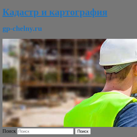
Кадастр и картография
gp-chelny.ru
Поиск