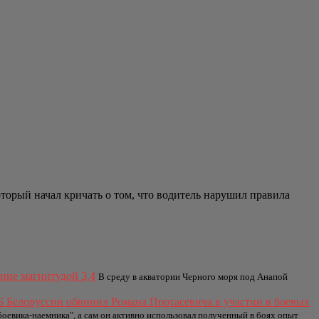
торый начал кричать о том, что водитель нарушил правила
ние магнитудой 3,4
В среду в акватории Черного моря под Анапой
Б Белоруссии обвинил Романа Протасевича в участии в боевых
боевика-наемника", а сам он активно использовал полученный в боях опыт