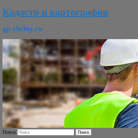
Кадастр и картография
gp-chelny.ru
Поиск