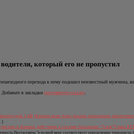
водителя, который его не пропустил
 пешеходного перехода к нему подошел неизвестный мужчина, ко
. Добавьте в закладки
постоянную ссылку
.
В Черном море близ Анапы произошло землетрясе
…]
Глава КГ
личность Протасевича "в полной мере соответствует определению террориста, 