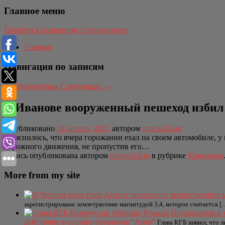
Главное меню
Перейти к основному содержимому
Главная
Навигация по записям
←
Предыдущая
Следующая
→
В Иванове вооруженный пешеход избил 
Опубликовано
28 апреля, 2021
автором
runews24.ru
Выяснилось, что вчера горожанин ехал на своем автомобиле, у
дорожного движения, не пропустив его…
Запись опубликована автором
runews24.ru
в рубрике
Криминал
More from my site
зарегистрировано землетрясение магнитудой 3,4, которое считается [
действиях в составе батальона “Азов”
Глава КГБ заявил, что 