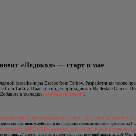
ивент «Ледокол» — старт в мае
улярной онлайн-игры Escape from Tarkov. Разработчики также пре
e from Tarkov. Права на видео принадлежат Battlestate Games. 
 Добавьте в закладки
постоянную ссылку
.
Условный срок назначили новосибирцу за
 призывал к активным действиям на январских несогласованных протестных […
Аналитик Богданов спрогнозировал рез
о вторник, 27 апреля. Его итоги спрогнозировал ведущий аналитик QBF Олег 