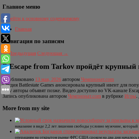
Главное меню
Перейти к основному содержимому
Главная
Навигация по записям
←
Предыдущая
Следующая
→
В Escape from Tarkov пройдёт крупный 
Опубликовано
13 мая, 2026
автором
Чемпионат.com
Студия Battlestate Games анонсировала крупный ивент для поп
дату авторы объявят позже. Видео доступно во VK-канале Escap
Запись опубликована автором
Чемпионат.com
в рубрике
Игры
.
More from my site
наказание в виде 2,2 лет лишения свободы условно мужчине, который
операциям на открытом рынке ФРС США сроком на два дня началось в