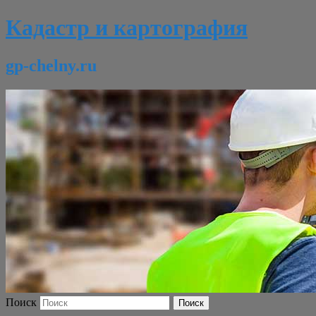
Кадастр и картография
gp-chelny.ru
Поиск