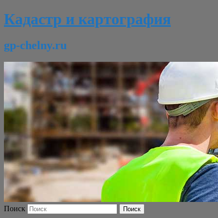
Кадастр и картография
gp-chelny.ru
Поиск