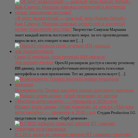
«Я поэт знаменитый — каждый день бываю битый»
Как Самуил Маршак избежал репрессий и воспитал
целые поколения россиян?
Творчество Самуила Маршака
знает каждый житель постсоветского мира: на его произведениях
выросли все, кто говорит и мыслит […]
OpenAI открыла свой речевой ИИ-движок
для разработчиков
OpenAI расширили доступ к своему речевому
ИИ-движку, позволяя разработчикам интегрировать голосовые
интерфейсы в свои приложения. Тот же движок использует […]
Возможность Трампа вводить новые пошлины оценили
Вышел тизер аниме «Герб демонов» от автора «Мастера
меча онлайн» — премьера в 2026 году
Студия Production I.G
представила тизер аниме «Герб демонов».
В США назвали санкции против RT самыми строгими