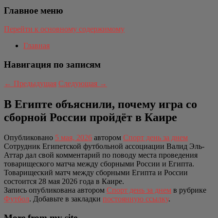
Главное меню
Перейти к основному содержимому
Главная
Навигация по записям
←
Предыдущая
Следующая
→
В Египте объяснили, почему игра со
сборной России пройдёт в Каире
Опубликовано
5 мая, 2026
автором
Спорт день за днем
Сотрудник Египетской футбольной ассоциации Валид Эль-
Аттар дал свой комментарий по поводу места проведения
товарищеского матча между сборными России и Египта.
Товарищеский матч между сборными Египта и России
состоится 28 мая 2026 года в Каире.
Запись опубликована автором
Спорт день за днем
в рубрике
Футбол
. Добавьте в закладки
постоянную ссылку
.
More from my site