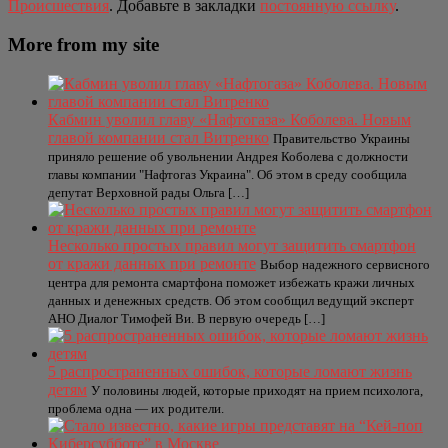
Происшествия
. Добавьте в закладки
постоянную ссылку
.
More from my site
Кабмин уволил главу «Нафтогаза» Коболева. Новым
главой компании стал Витренко
Правительство Украины
приняло решение об увольнении Андрея Коболева с должности
главы компании "Нафтогаз Украина". Об этом в среду сообщила
депутат Верховной рады Ольга […]
Несколько простых правил могут защитить смартфон
от кражи данных при ремонте
Выбор надежного сервисного
центра для ремонта смартфона поможет избежать кражи личных
данных и денежных средств. Об этом сообщил ведущий эксперт
АНО Диалог Тимофей Ви. В первую очередь […]
5 распространенных ошибок, которые ломают жизнь
детям
У половины людей, которые приходят на прием психолога,
проблема одна — их родители.