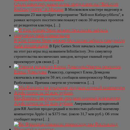
Стало известно, какие игры представят на “Кей-поп
Киберсубботе” в Москве
В Московском кластере видеоигр и
анимации 23 мая пройдет мероприятие "Кей-поп Киберсуббота", в
рамках которого посетителям покажут около 30 игровых проектов
от резидентов кластера, […]
В Epic Games Store можно бесплатно забрать симулятор
раба пришельцев
В Epic Games Store началась новая раздача —
на этот раз игры под названием Infinifactory. Это симулятор
строительства космических заводов, которые главный герой
проектирует для своих […]
Умерла режиссер
Елена Демидова
Режиссер, сценарист Елена Демидова
скончалась в возрасте 59 лет, сообщила кинорежиссер Марина
Разбежкина. Причина смерти не уточняется. […]
MacRumors: на аукционе продали первый компьютер
Apple почти за 32 млн рублей
Американский аукционный
дом RR Auction продал редкий и полностью рабочий экземпляр
компьютера Apple-1 за $375 тыс. (около 31,7 млн руб.). Об этом
сообщает портал […]