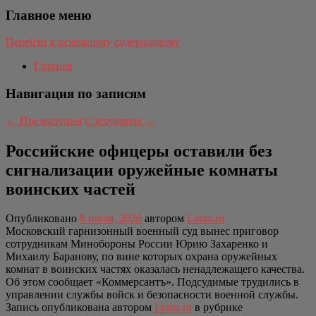
Главное меню
Перейти к основному содержимому
Главная
Навигация по записям
←
Предыдущая
Следующая
→
Российские офицеры оставили без
сигнализации оружейные комнаты
воинских частей
Опубликовано
8 июля, 2026
автором
Lenta.ru
Московский гарнизонный военный суд вынес приговор
сотрудникам Минобороны России Юрию Захаренко и
Михаилу Баранову, по вине которых охрана оружейных
комнат в воинских частях оказалась ненадлежащего качества.
Об этом сообщает «Коммерсантъ». Подсудимые трудились в
управлении службы войск и безопасности военной службы.
Запись опубликована автором
Lenta.ru
в рубрике