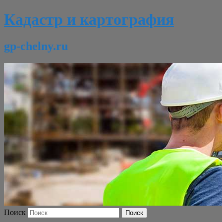
Кадастр и картография
gp-chelny.ru
Поиск