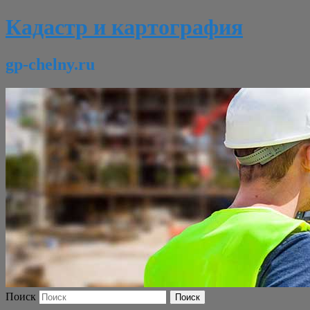
Кадастр и картография
gp-chelny.ru
Поиск