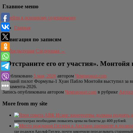
Главное меню
Перейти к основному содержимому
Главная
Навигация по записям
←
Предыдущая
Следующая
→
«Отстраните его от участия». Монтойя
Опубликовано
5 мая, 2026
автором
Чемпионат.com
Бывший пилот Формулы-1 Хуан Пабло Монтойя выступил за вве
регламента-2026.
Запись опубликована автором
Чемпионат.com
в рубрике
Автос
More from my site
кинотеатрах необходимо повысить цены на билеты до 400 рублей.
где родился Адольф Гитлер, почти закончили переделывать старинный