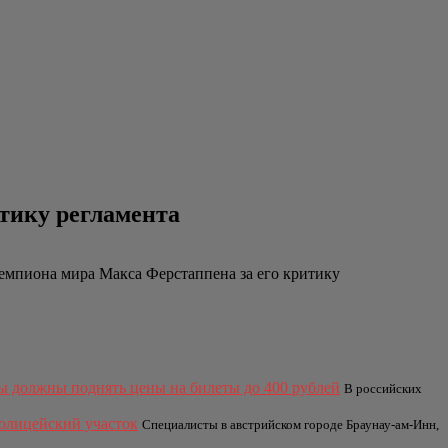
тику регламента
емпиона мира Макса Ферстаппена за его критику
ы должны поднять цены на билеты до 400 рублей
В российских
полицейский участок
Специалисты в австрийском городе Браунау-ам-Инн,