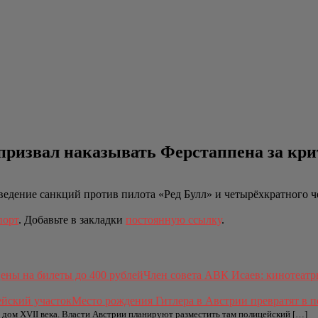
 призвал наказывать Ферстаппена за кри
дение санкций против пилота «Ред Булл» и четырёхкратного ч
порт
. Добавьте в закладки
постоянную ссылку
.
Член совета АВК Исаев: кинотеатр
Место рождения Гитлера в Австрии превратят в 
 дом XVII века. Власти Австрии планируют разместить там полицейский […]