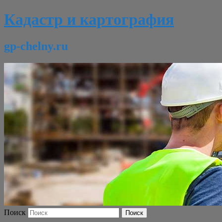
Кадастр и картография
gp-chelny.ru
Поиск