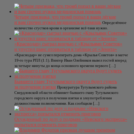
Четыре признака, что тромб попал в ваши лёгкие
и вам срочно нужна медицинская помощь
Определённое
количество сгустков крови в организме всё-таки нужно.
«Краснодар» сыграл вничью с «Крыльями Советов»
и упустил шанс оторваться в таблице от «Зенита»
«Краснодар» не сумел переиграть дома «Крылья Советов» в матче
19-го тура РПЛ (1:1). Вингер Иван Олейников вывел гостей вперед
за четыре минуты до конца основного времени первого […]
Бывшего главу Тугулымского округа будут судить
за получение взятки
Прокуратура Тугулымского района
Свердловской области обвиняет бывшего главу Тугулымского
городского округа в получении взятки и злоупотреблении
должностными полномочиями. Как сообщили […]
Осужденный по делу о подрыве «Невского экспресса»
попытался отменить приговор