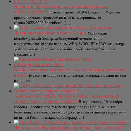
Владимир Федотов признан лучшим тренером
в РПЛ-2022/2023
Главный тренер ЦСКА Владимир Федотов
признан лучшим тренером по итогам завершившегося
сезона-2022/2023 Российской […]
Усик:
Ломаченко ограбили в бою с Хейни
Украинский
непобеждённый боксёр, действующий чемпион мира
в супертяжёлом весе по версиям WBA, WBO, IBF и IBO Александр
Усик прокомментировал поражение своего соотечественника
Василия […]
Какие симптомы указывают на укус инфицированного
клеща
Не стоит игнорировать появление лихорадки и сыпи на теле
в эпидсезон.
Азмун хотел сыграть против России. Экс-зенитовцу
сорвала выезд серьезная травма
В эту пятницу, 10 октября,
сборная России сыграет в Волгограде против Ирана. Многих
болельщиков интересовал вопрос, сыграет ли за иранцев известный
по игре в России нападающий Сердар […]
Яков Коган: “Реклама кредитов должна быть честной”