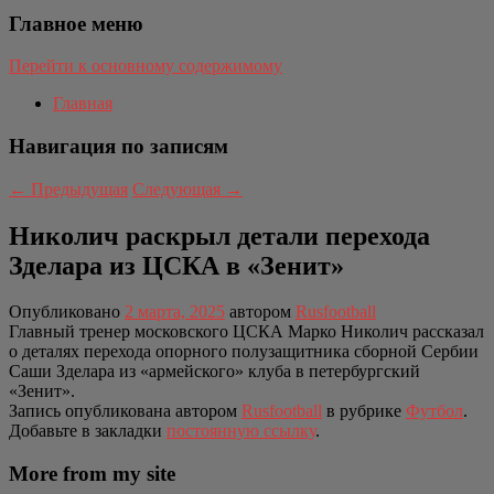
Главное меню
Перейти к основному содержимому
Главная
Навигация по записям
←
Предыдущая
Следующая
→
Николич раскрыл детали перехода
Зделара из ЦСКА в «Зенит»
Опубликовано
2 марта, 2025
автором
Rusfootball
Главный тренер московского ЦСКА Марко Николич рассказал
о деталях перехода опорного полузащитника сборной Сербии
Саши Зделара из «армейского» клуба в петербургский
«Зенит».
Запись опубликована автором
Rusfootball
в рубрике
Футбол
.
Добавьте в закладки
постоянную ссылку
.
More from my site