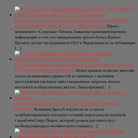
В «Спартаке» отреагировали на новость, что Промесу
грозит экстрадиция из ОАЭ в Нидерланды
Юрист
московского «Спартака» Татьяна Завьялова прокомментировала
информацию о том, что нападающему красно-белых Квинси
Промесу грозит экстрадиция из ОАЭ в Нидерланды из-за публикации
[…]
В Техасе разрешили повсеместное ношение пистолетов
без оформления разрешений
Новое правило позволит жителям
штата, не имеющим судимостей за связанные с насилием
преступления или каких-либо специальных запретов, носить
пистолеты в общественных местах. Закон призван […]
Запуск Cargo Dragon с грузом для МКС перенесли
на сутки
Компания SpaceX перенесла на сутки из-
за неблагоприятных погодных условий запуск ракеты-носителя
с кораблем Cargo Dragon, который должен доставить груз
на Международную космическую станцию […]