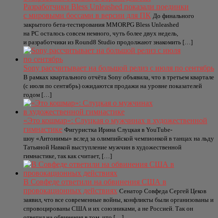
Разработчики Bless Unleashed показали поединки
с мировыми боссами в версии для ПК
До финального
закрытого бета-тестирования MMORPG Bless Unleashed
на PC осталось совсем немного, чуть более двух недель,
и разработчики из Round8 Studio продолжают знакомить […]
Sony рассчитывает на большой релиз с июля по сентябрь
В рамках квартального отчёта Sony объявила, что в третьем квартале
(с июля по сентябрь) ожидаются продажи на уровне показателей
годом […]
«Это кошмар»: Слуцкая о мужчинах в художественной
гимнастике
Фигуристка Ирина Слуцкая в YouTube-
шоу «Антонимы» вслед за олимпийской чемпионкой в танцах на льду
Татьяной Навкой выступление мужчин в художественной
гимнастике, так как считает, […]
В Совфеде ответили на обвинения США в
провокационных действиях
Сенатор Совфеда Сергей Цеков
заявил, что все современные войны, конфликты были организованы и
спровоцированы США и их союзниками, а не Россией. Так он
ответил на обвинения в том, что […]