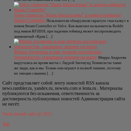
Valve спрятала “Крик Вильгельма” в новом геймпаде
Steam Controller
Пользователи обнаружили скрытую «пасхалку» в
новом Steam Controller от Valve. Как выяснил пользователь Reddit
под ником RF3D19, при падении геймпад может воспроизводить
знаменитый «Крик […]
Мирра Андреева и еще четверо российских
теннисистов, сказавших лишнее на корте
Мирра Андреева
выругалась во время матча с Лаурой Зигемунд Теннисисты такие
же люди, как и мы. Только они играют в полной тишине, поэтому
их эмоции слышны […]
Сайт представляет собой ленту новостей RSS канала
news.rambler.ru, yandex.ru, newsru.com и lenta.ru . Материалы
публикуются без искажения, ответственность за
достоверность публикуемых новостей Администрация сайта
не несёт.
Твой пятый сайт @ 2021
Top