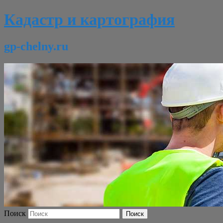
Кадастр и картография
gp-chelny.ru
Поиск