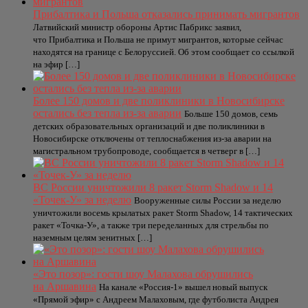
Прибалтика и Польша отказались принимать мигрантов
Латвийский министр обороны Артис Пабрикс заявил,
что Прибалтика и Польша не примут мигрантов, которые сейчас
находятся на границе с Белоруссией. Об этом сообщает со ссылкой
на эфир […]
Более 150 домов и две поликлиники в Новосибирске
остались без тепла из-за аварии
Больше 150 домов, семь
детских образовательных организаций и две поликлиники в
Новосибирске отключены от теплоснабжения из-за аварии на
магистральном трубопроводе, сообщается в четверг в […]
ВС России уничтожили 8 ракет Storm Shadow и 14
«Точек-У» за неделю
Вооруженные силы России за неделю
уничтожили восемь крылатых ракет Storm Shadow, 14 тактических
ракет «Точка-У», а также три переделанных для стрельбы по
наземным целям зенитных […]
«Это позор»: гости шоу Малахова обрушились
на Аршавина
На канале «Россия-1» вышел новый выпуск
«Прямой эфир» с Андреем Малаховым, где футболиста Андрея