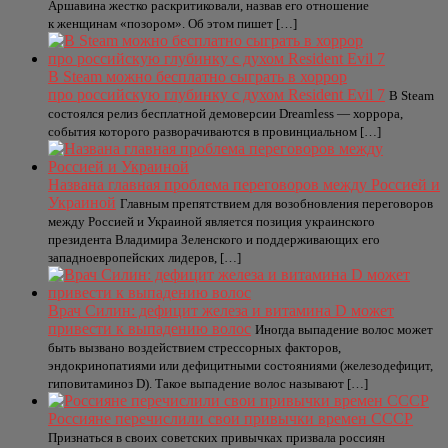
Аршавина жестко раскритиковали, назвав его отношение
к женщинам «позором». Об этом пишет […]
В Steam можно бесплатно сыграть в хоррор
про российскую глубинку с духом Resident Evil 7
В Steam
состоялся релиз бесплатной демоверсии Dreamless — хоррора,
события которого разворачиваются в провинциальном […]
Названа главная проблема переговоров между Россией и
Украиной
Главным препятствием для возобновления переговоров
между Россией и Украиной является позиция украинского
президента Владимира Зеленского и поддерживающих его
западноевропейских лидеров, […]
Врач Силин: дефицит железа и витамина D может
привести к выпадению волос
Иногда выпадение волос может
быть вызвано воздействием стрессорных факторов,
эндокринопатиями или дефицитными состояниями (железодефицит,
гиповитаминоз D). Такое выпадение волос называют […]
Россияне перечислили свои привычки времен СССР
Признаться в своих советских привычках призвала россиян