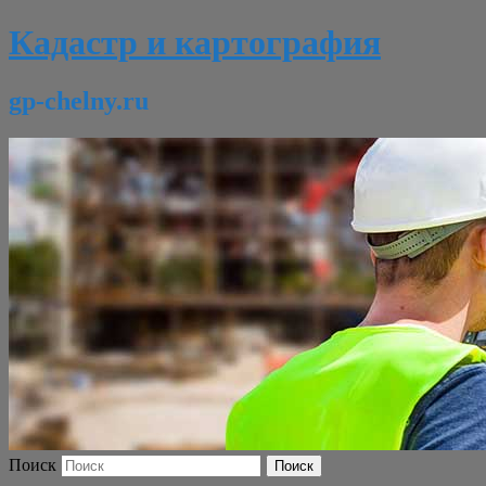
Кадастр и картография
gp-chelny.ru
Поиск