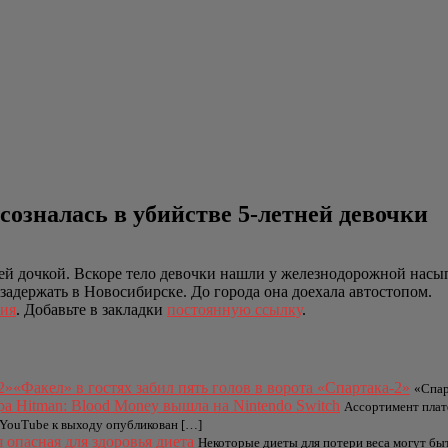
созналась в убийстве 5-летней девочки
й дочкой. Вскоре тело девочки нашли у железнодорожной насыпи
адержать в Новосибирске. До города она доехала автостопом.
ия
. Добавьте в закладки
постоянную ссылку
.
«Факел» в гостях забил пять голов в ворота «Спартака-2»
«Спар
ра Hitman: Blood Money вышла на Nintendo Switch
Ассортимент плат
 YouTube к выходу опубликован […]
 опасная для здоровья диета
Некоторые диеты для потери веса могут бы