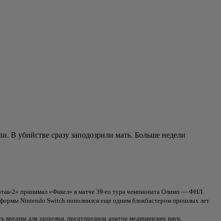
. В убийстве сразу заподозрили мать. Больше недели
так-2» принимал «Факел» в матче 39-го тура чемпионата Олимп — ФНЛ.
формы Nintendo Switch пополнился еще одним блокбастером прошлых лет.
ть вредны для здоровья, предупредила доктор медицинских наук,