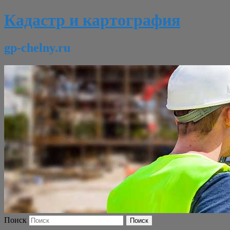
Кадастр и картография
gp-chelny.ru
Поиск