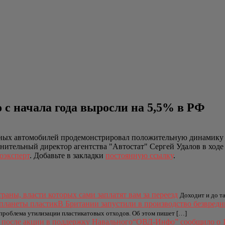
 с начала года выросли на 5,5% в РФ
нных автомобилей продемонстрировал положительную динамику -
лнительный директор агентства "Автостат" Сергей Удалов в хо
оэксперт
. Добавьте в закладки
постоянную ссылку
.
раны, власти которых сами заплатят вам за переезд
Доходит и до т
В Британии запустили в производство безвредн
т проблема утилизации пластикатовых отходов. Об этом пишет […]
“ОВД-Инфо” сообщило о 11