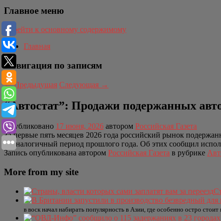
Главное меню
Перейти к основному содержимому
Главная
Навигация по записям
←
Предыдущая
Следующая
→
“Автостат”: Продажи подержанных авто
Опубликовано
17 июня, 2026
автором
Российская Газета
За первые пять месяцев 2026 года российский рынок подержа
за аналогичный период прошлого года. Об этих сообщил испо
Запись опубликована автором
Российская Газета
в рубрике
Авт
More from my site
Ст
в воск начал набирать популярность в Азии, где особенно остро стои