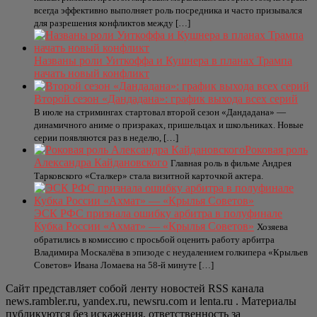
всегда эффективно выполняет роль посредника и часто призывался
для разрешения конфликтов между […]
Названы роли Уиткоффа и Кушнера в планах Трампа
начать новый конфликт
Второй сезон «Дандадана»: график выхода всех серий
В июле на стримингах стартовал второй сезон «Дандадана» —
динамичного аниме о призраках, пришельцах и школьниках. Новые
серии появляются раз в неделю, […]
Роковая роль
Александра Кайдановского
Главная роль в фильме Андрея
Тарковского «Сталкер» стала визитной карточкой актера.
ЭСК РФС признала ошибку арбитра в полуфинале
Кубка России «Ахмат» — «Крылья Советов»
Хозяева
обратились в комиссию с просьбой оценить работу арбитра
Владимира Москалёва в эпизоде с неудалением голкипера «Крыльев
Советов» Ивана Ломаева на 58-й минуте […]
Сайт представляет собой ленту новостей RSS канала
news.rambler.ru, yandex.ru, newsru.com и lenta.ru . Материалы
публикуются без искажения, ответственность за