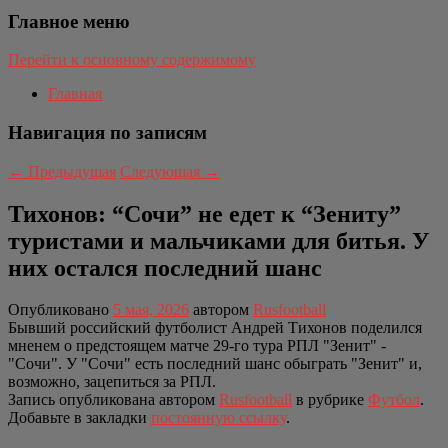
Главное меню
Перейти к основному содержимому
Главная
Навигация по записям
←
Предыдущая
Следующая
→
Тихонов: “Сочи” не едет к “Зениту”
туристами и мальчиками для битья. У
них остался последний шанс
Опубликовано
5 мая, 2026
автором
Rusfootball
Бывший российский футболист Андрей Тихонов поделился
мненем о предстоящем матче 29-го тура РПЛ "Зенит" -
"Сочи". У "Сочи" есть последний шанс обыграть "Зенит" и,
возможно, зацепиться за РПЛ.
Запись опубликована автором
Rusfootball
в рубрике
Футбол
.
Добавьте в закладки
постоянную ссылку
.