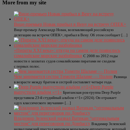
More from my site
Вице-премьер Новак прибыл в Вену на встречу ОПЕК+
Вице-премьер Александр Новак, возглавляющий российскую
делегацию на встрече ОПЕК+, прибыл в Вену. Об этом сообщает […]
«Пираты ХХI века»: откуда на самом деле появились
сомалийские морские разбойники
С 2008 по 2012 годы
новости о захватах судов сомалийскими пиратами не сходили
с первых полос.
Чем занимается сестра Тимоти Шаламе — Полин
Разница
в возрасте между братом и сестрой составляет четыре года.
Deep Purple
выпустили альбом «=1»
Британская рок-группа Deep Purple
представила 23-й студийный альбом «=1» (2024). Он отражает
«дух классического звучания» […]
Владимир Зеленский назвал Ватикан “оптимальным
местом” для переговоров по Донбассу
Владимир Зеленский
назвал римский престол мировым моральным авторитетом, который